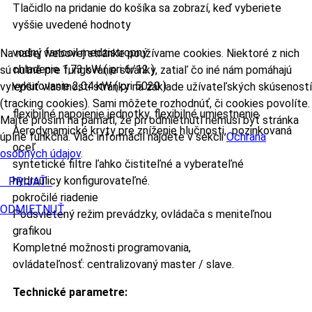
Tlačidlo na pridanie do košíka sa zobrazí, keď vyberiete
vyššie uvedené hodnoty
vodný fancoil medzistropný
Na našej webovej stránke používame cookies. Niektoré z nich
chladenie 1,73 kW ( pri 6/12 )
sú nutné pre fungovanie stránky, zatiaľ čo iné nám pomáhajú
vykurovanie 2,04 kW ( pri 5020 )
vylepšiť vlastnosti stránky na základe užívateľských skúseností
(tracking cookies). Sami môžete rozhodnúť, či cookies povolíte.
flexibilné napojenie jednotky, flexibilné umiestnenie
Majte prosím na pamäti, že pri odmietnutí nemusí byť stránka
Aerodynamické kryty pre zníženie hlučnosti, pozinkovaná
úplne funkčná. Viac informácií nájdete v sekcii
Ochrana
oceľ
osobných údajov
.
syntetické filtre ľahko čistiteľné a vyberateľné
hydraulicy konfigurovateľné.
PRIJAŤ
pokročilé riadenie
ODMIETNUŤ
Podsvietený režim prevádzky, ovládača s meniteľnou
grafikou
Kompletné možnosti programovania,
ovládateľnosť: centralizovaný master / slave.
Technické parametre: