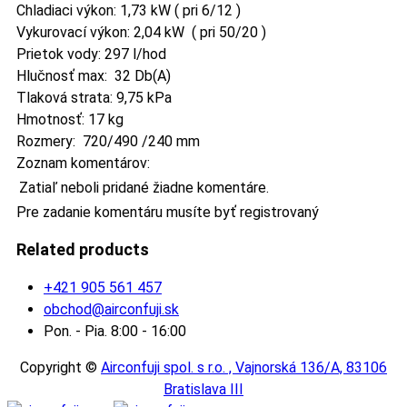
Chladiaci výkon: 1,73 kW ( pri 6/12 )
Vykurovací výkon: 2,04 kW ( pri 50/20 )
Prietok vody: 297 l/hod
Hlučnosť max: 32 Db(A)
Tlaková strata: 9,75 kPa
Hmotnosť: 17 kg
Rozmery: 720/490 /240 mm
Zoznam komentárov:
Zatiaľ neboli pridané žiadne komentáre.
Pre zadanie komentáru musíte byť registrovaný
Related products
+421 905 561 457
obchod@airconfuji.sk
Pon. - Pia. 8:00 - 16:00
Copyright ©
Airconfuji spol. s r.o. , Vajnorská 136/A, 83106
Bratislava III