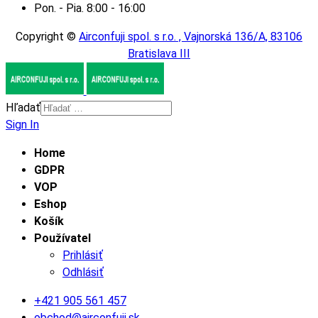
Pon. - Pia. 8:00 - 16:00
Copyright ©
Airconfuji spol. s r.o. , Vajnorská 136/A, 83106
Bratislava III
Hľadať
Sign In
Home
GDPR
VOP
Eshop
Košík
Používatel
Prihlásiť
Odhlásiť
+421 905 561 457
obchod@airconfuji.sk