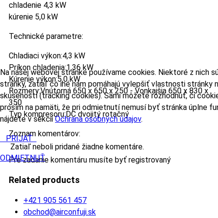
chladenie 4,3 kW
kúrenie 5,0 kW
Technické parametre:
Chladiaci výkon:4,3 kW
Príkon chladenia:1,36 kW
Na našej webovej stránke používame cookies. Niektoré z nich s
Kúrenie výkon:5,0 kW
stránky, zatiaľ čo iné nám pomáhajú vylepšiť vlastnosti stránky
Rozmery:Vnútorná 650 x 650 x 250 - Vonkajšia 650 x 830 x
skúseností (tracking cookies). Sami môžete rozhodnúť, či cooki
350
prosím na pamäti, že pri odmietnutí nemusí byť stránka úplne fu
Typ kompresoru:DC dvojitý rotačný
nájdete v sekcii
Ochrana osobných údajov
.
Zoznam komentárov:
PRIJAŤ
Zatiaľ neboli pridané žiadne komentáre.
ODMIETNUŤ
Pre zadanie komentáru musíte byť registrovaný
Related products
+421 905 561 457
obchod@airconfuji.sk