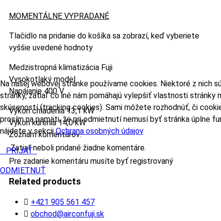
MOMENTÁLNE VYPRADANÉ
Tlačidlo na pridanie do košíka sa zobrazí, keď vyberiete
vyššie uvedené hodnoty
Medzistropná klimatizácia Fuji
Vysokotlaký model
Na našej webovej stránke používame cookies. Niektoré z nich s
Napájanie 400 V
stránky, zatiaľ čo iné nám pomáhajú vylepšiť vlastnosti stránky
skúseností (tracking cookies). Sami môžete rozhodnúť, či cooki
Výkon chladenia 13,1 kW
prosím na pamäti, že pri odmietnutí nemusí byť stránka úplne fu
Výkon kúrenia 14,0 kW
nájdete v sekcii
Ochrana osobných údajov
.
Zoznam komentárov:
Zatiaľ neboli pridané žiadne komentáre.
PRIJAŤ
Pre zadanie komentáru musíte byť registrovaný
ODMIETNUŤ
Related products
+421 905 561 457
obchod@airconfuji.sk