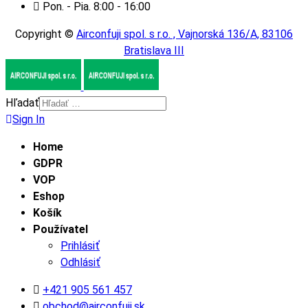
Pon. - Pia. 8:00 - 16:00
Copyright ©
Airconfuji spol. s r.o. , Vajnorská 136/A, 83106
Bratislava III
Hľadať
Sign In
Home
GDPR
VOP
Eshop
Košík
Používatel
Prihlásiť
Odhlásiť
+421 905 561 457
obchod@airconfuji.sk