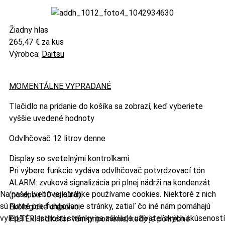
Žiadny hlas
265,47 €
za kus
Výrobca:
Daitsu
MOMENTÁLNE VYPRADANÉ
Tlačidlo na pridanie do košíka sa zobrazí, keď vyberiete
vyššie uvedené hodnoty
Odvlhčovač 12 litrov denne
Display so svetelnými kontrolkami.
Pri výbere funkcie vydáva odvlhčovač potvrdzovací tón
ALARM: zvuková signalizácia pri plnej nádrži na kondenzát
Na našej webovej stránke používame cookies. Niektoré z nich
(po dobu 10 sekúnd).
sú nutné pre fungovanie stránky, zatiaľ čo iné nám pomáhajú
Ekologické chladivo.
vylepšiť vlastnosti stránky na základe užívateľských skúseností
FILTER: Indikátor vám pripomenie, kedy je potrebné