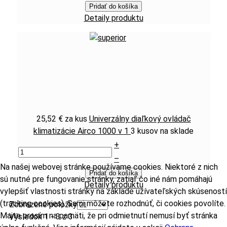
Pridať do košíka
Detaily produktu
25,52 €
za kus
Univerzálny diaľkový ovládač
klimatizácie Airco 1000 v 1
3 kusov na sklade
+
–
Na našej webovej stránke používame cookies. Niektoré z nich
Pridať do košíka
sú nutné pre fungovanie stránky, zatiaľ čo iné nám pomáhajú
Detaily produktu
vylepšiť vlastnosti stránky na základe užívateľských skúseností
(tracking cookies). Sami môžete rozhodnúť, či cookies povolíte.
Zobrazené položky
Majte prosím na pamäti, že pri odmietnutí nemusí byť stránka
Výsledok 1 - 3 z 3