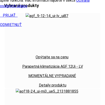
úplne funkčná. Viac informácií nájdete v sekcii
Ochrana
Vybrané produkty
osobných údajov
.
PRIJAŤ
ODMIETNUŤ
Opýtajte sa na cenu
Parapetná klimatizácia AGF 12Ui - LV
MOMENTÁLNE VYPRADANÉ
Detaily produktu