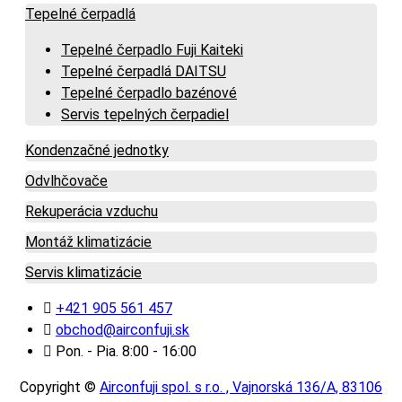
Tepelné čerpadlá
Tepelné čerpadlo Fuji Kaiteki
Tepelné čerpadlá DAITSU
Tepelné čerpadlo bazénové
Servis tepelných čerpadiel
Kondenzačné jednotky
Odvlhčovače
Rekuperácia vzduchu
Montáž klimatizácie
Servis klimatizácie
+421 905 561 457
obchod@airconfuji.sk
Pon. - Pia. 8:00 - 16:00
Copyright ©
Airconfuji spol. s r.o. , Vajnorská 136/A, 83106