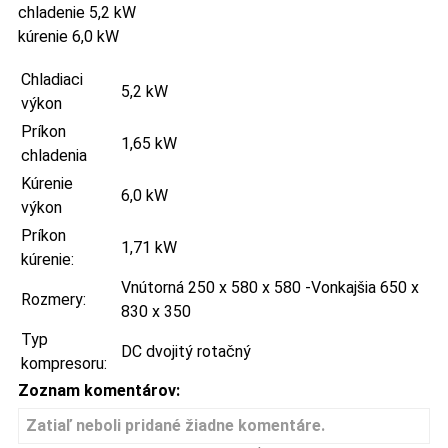
chladenie 5,2 kW
kúrenie 6,0 kW
Chladiaci
5,2 kW
výkon
Príkon
1,65 kW
chladenia
Kúrenie
6,0 kW
výkon
Príkon
1,71 kW
kúrenie:
Vnútorná 250 x 580 x 580 -Vonkajšia 650 x
Rozmery:
830 x 350
Typ
DC dvojitý rotačný
kompresoru:
Zoznam komentárov:
Zatiaľ neboli pridané žiadne komentáre.