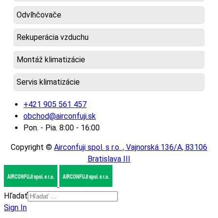
Odvlhčovače
Rekuperácia vzduchu
Montáž klimatizácie
Servis klimatizácie
+421 905 561 457
obchod@airconfuji.sk
Pon. - Pia. 8:00 - 16:00
Copyright ©
Airconfuji spol. s r.o. , Vajnorská 136/A, 83106
Bratislava III
Hľadať
Sign In