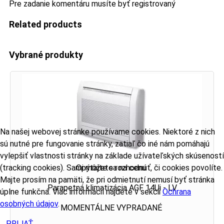
Pre zadanie komentáru musíte byť registrovaný
Related products
Vybrané produkty
Na našej webovej stránke používame cookies. Niektoré z nich
sú nutné pre fungovanie stránky, zatiaľ čo iné nám pomáhajú
vylepšiť vlastnosti stránky na základe užívateľských skúseností
(tracking cookies). Sami môžete rozhodnúť, či cookies povolíte.
Opýtajte sa na cenu
Majte prosím na pamäti, že pri odmietnutí nemusí byť stránka
Parapetná klimatizácia AGF 14Ui - LV
úplne funkčná. Viac informácií nájdete v sekcii
Ochrana
osobných údajov
.
MOMENTÁLNE VYPRADANÉ
PRIJAŤ