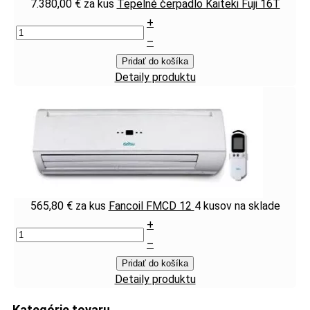
7.380,00 €
za kus
Tepelné čerpadlo Kaiteki Fuji 16T
+
–
Pridať do košíka
Detaily produktu
565,80 €
za kus
Fancoil FMCD 12
4 kusov na sklade
+
–
Pridať do košíka
Detaily produktu
Kategórie tovaru