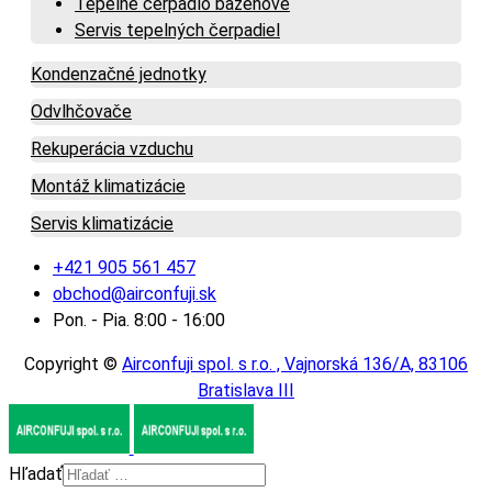
Tepelné čerpadlo bazénové
Servis tepelných čerpadiel
Kondenzačné jednotky
Odvlhčovače
Rekuperácia vzduchu
Montáž klimatizácie
Servis klimatizácie
+421 905 561 457
obchod@airconfuji.sk
Pon. - Pia. 8:00 - 16:00
Copyright ©
Airconfuji spol. s r.o. , Vajnorská 136/A, 83106
Bratislava III
Hľadať