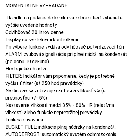
MOMENTÁLNE VYPRADANÉ
Tlačidlo na pridanie do košíka sa zobrazí, keď vyberiete
vyššie uvedené hodnoty
Odvlhčovač 20 litrov denne
Display so svetelnými kontrolkami.
Pri výbere funkcie vydáva odvlhčovač potvrdzovací tón
ALARM: zvuková signalizácia pri plnej nádrži na kondenzát
(po dobu 10 sekúnd).
Ekologické chladivo.
FILTER: Indikátor vám pripomenie, kedy je potrebné
vyčistiť filter (až 250 hod prevádzky).
Na display sa zobrazuje skutočná vlhkosť v% (s
presnosťou +/- 5%)
Nastavenie vlhkosti medzi 35% - 80% HR (relatívna
vlhkosť) alebo funkcie nepretržitej prevádzky.
Funkcia časovača.
BUCKET FULL: indikácia plnej nádržky na kondenzát.
AUTODEFROST: automatický systém odmrazovania.