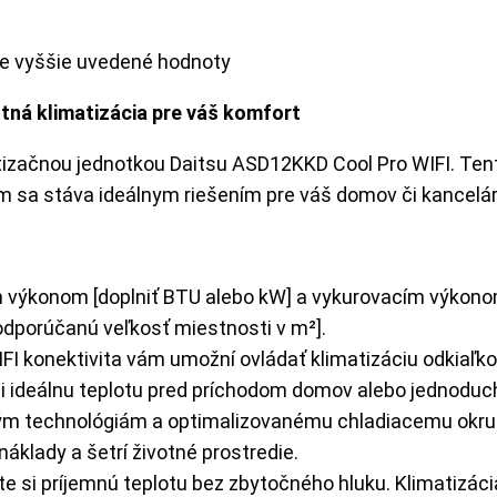
ete vyššie uvedené hodnoty
tná klimatizácia pre váš komfort
matizačnou jednotkou Daitsu ASD12KKD Cool Pro WIFI. Te
m sa stáva ideálnym riešením pre váš domov či kancelár
 výkonom [doplniť BTU alebo kW] a vykurovacím výkonom 
 odporúčanú veľkosť miestnosti v m²].
I konektivita vám umožní ovládať klimatizáciu odkiaľk
si ideálnu teplotu pred príchodom domov alebo jednoducho
 technológiám a optimalizovanému chladiacemu okruhu
áklady a šetrí životné prostredie.
e si príjemnú teplotu bez zbytočného hluku. Klimatizácia