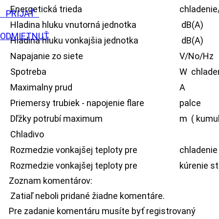
Energetická trieda
chladenie
PRIJAŤ
Hladina hluku vnutorná jednotka
dB(A)
ODMIETNUŤ
Hladina hluku vonkajšia jednotka
dB(A)
Napajanie zo siete
V/No/Hz
Spotreba
W chladen
Maximalny prud
A
Priemersy trubiek - napojenie flare
palce
Dľžky potrubí maximum
m ( kumul
Chladivo
Rozmedzie vonkajšej teploty pre
chladenie 
Rozmedzie vonkajšej teploty pre
kúrenie st
Zoznam komentárov:
Zatiaľ neboli pridané žiadne komentáre.
Pre zadanie komentáru musíte byť registrovaný