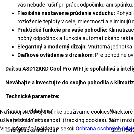
vás nebude rušiť pri práci, odpočinku ani spánku.
Flexibilné nastavenie prúdenia vzduchu:
Pohybli
rozloženie teploty v celej miestnosti a eliminujú
Praktické funkcie pre vaše pohodlie:
Klimatizác
nočný odpočinok a funkcia automatického rešta
Elegantný a moderný dizajn:
Vnútorná jednotka s
Diaľkové ovládanie s držiakom:
Pre pohodlné ovl
Daitsu ASD12KKD Cool Pro WIFI je spoľahlivá a inte
Neváhajte a investujte do svojho pohodlia s klimat
Technické parametre:
Kapacita chladenia
Na našej webovej stránke používame cookies. Niektoré z
užívateľských skúseností (tracking cookies). Sami môžet
Kapacita kúrenia
W
Viac informácií nájdete v sekcii
Ochrana osobných údaj
Energetická účinnosť
SEER/SC