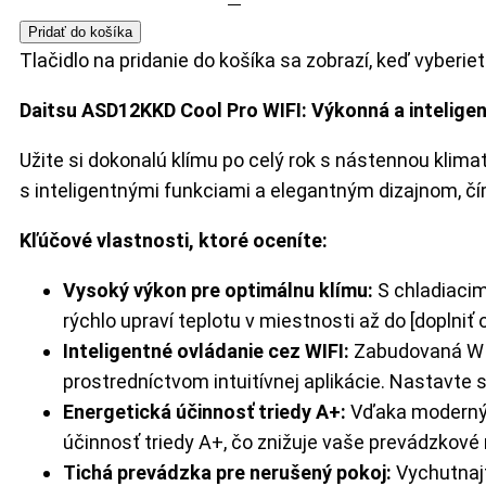
Pridať do košíka
Tlačidlo na pridanie do košíka sa zobrazí, keď vyberi
Daitsu ASD12KKD Cool Pro WIFI: Výkonná a inteligen
Užite si dokonalú klímu po celý rok s nástennou kli
s inteligentnými funkciami a elegantným dizajnom, čí
Kľúčové vlastnosti, ktoré oceníte:
Vysoký výkon pre optimálnu klímu:
S chladiacim
rýchlo upraví teplotu v miestnosti až do [doplniť
Inteligentné ovládanie cez WIFI:
Zabudovaná WIF
prostredníctvom intuitívnej aplikácie. Nastavte 
Energetická účinnosť triedy A+:
Vďaka moderným
účinnosť triedy A+, čo znižuje vaše prevádzkové n
Tichá prevádzka pre nerušený pokoj:
Vychutnajt