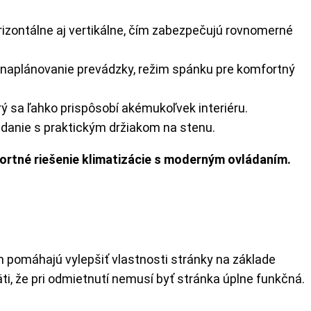
izontálne aj vertikálne, čím zabezpečujú rovnomerné
 naplánovanie prevádzky, režim spánku pre komfortný
ý sa ľahko prispôsobí akémukoľvek interiéru.
ádanie s praktickým držiakom na stenu.
fortné riešenie klimatizácie s moderným ovládaním.
m pomáhajú vylepšiť vlastnosti stránky na základe
i, že pri odmietnutí nemusí byť stránka úplne funkčná.