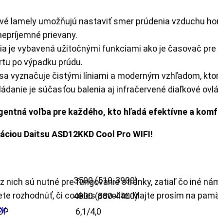
vé lamely umožňujú nastaviť smer prúdenia vzduchu hor
 nepríjemné prievany.
ia je vybavená užitočnými funkciami ako je časovač pre
rtu po výpadku prúdu.
a vyznačuje čistými líniami a moderným vzhľadom, ktor
ádanie je súčasťou balenia aj infračervené diaľkové ovl
ligentná voľba pre každého, kto hľadá efektívne a kom
izáciou Daitsu ASD12KKD Cool Pro WIFI!
W
3500 (510-3900)
 nich sú nutné pre fungovanie stránky, zatiaľ čo iné ná
e rozhodnúť, či cookies povolíte. Majte prosím na pamät
4000 (880-4400)
ov
.
OP
6,1/4,0